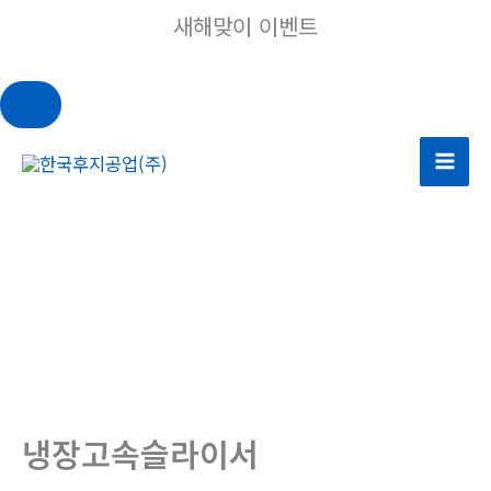
새해맞이 이벤트
콘
텐
츠
로
건
너
뛰
기
냉장고속슬라이서