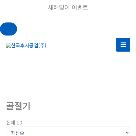
새해맞이 이벤트
콘
텐
츠
로
건
너
뛰
기
골절기
전체 10