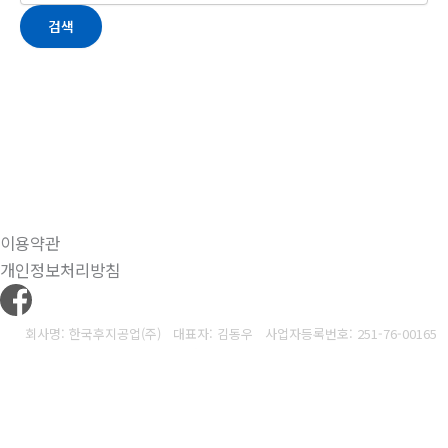
검색
이용약관
개인정보처리방침
회사명: 한국후지공업(주) 대표자: 김동우
사업자등록번호: 251-76-00165
통신판매업신고번호: 제2017-경기시흥-0504호
주소: 14934 경기도 시흥시 동서로1235 (목감동68번지)
전화: 010-3229-4816
팩스: 02-895-7663
이메일: fujee15776849@nate.com
Copyright © 2025 한국후지공업(주). All rights reserved.
Created by
Yescall.com
[
관
리자
]