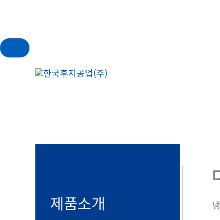
콘
텐
츠
로
건
너
뛰
기
제품소개
냉