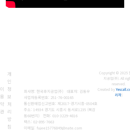
개
Copyright © 202
지공업(주). All rig
인
reserved.
이
정
Created by
Yescall.
회사명: 한국후지공업(주) 대표자: 김동우
리자
]
용
보
사업자등록번호: 251-76-00165
약
처
통신판매업신고번호: 제2017-경기시흥-0504호
주소: 14934 경기도 시흥시 동서로1235 (목감
관
리
동68번지)
전화: 010-3229-4816
방
팩스: 02-895-7663
침
이메일: fujee15776849@nate.com