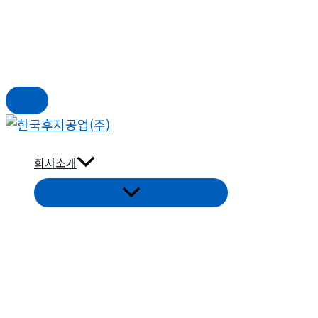
콘
텐
회사소개
츠
로
건
너
뛰
기